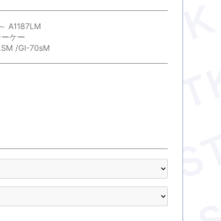
～ A1187LM
テーケー
LSM /GⅠ-70sM