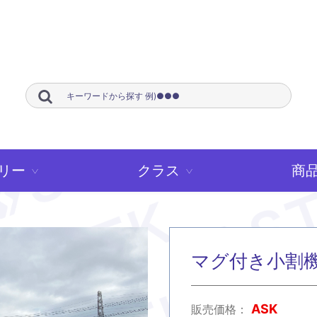
リー
クラス
商
>
>
マグ付き小割機
ASK
販売価格：