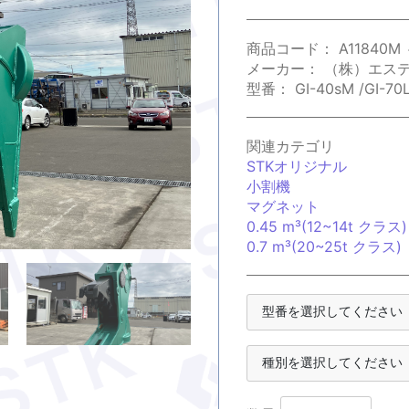
商品コード：
A11840M 
メーカー：
（株）エス
型番：
GⅠ-40sM /GⅠ-70
関連カテゴリ
STKオリジナル
小割機
マグネット
0.45 m³(12~14t クラス)
0.7 m³(20~25t クラス)